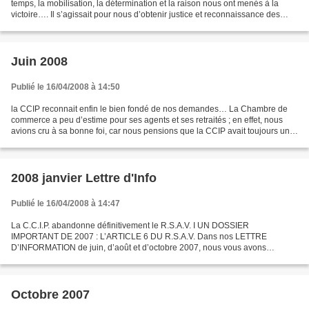
temps, la mobilisation, la détermination et la raison nous ont menés à la
victoire…. Il s’agissait pour nous d’obtenir justice et reconnaissance des
droits des agents en activité...
Juin 2008
Publié le 16/04/2008 à 14:50
la CCIP reconnait enfin le bien fondé de nos demandes… La Chambre de
commerce a peu d’estime pour ses agents et ses retraités ; en effet, nous
avions cru à sa bonne foi, car nous pensions que la CCIP avait toujours une
certaine éthique. C’est donc avec...
2008 janvier Lettre d'Info
Publié le 16/04/2008 à 14:47
La C.C.I.P. abandonne définitivement le R.S.A.V. I UN DOSSIER
IMPORTANT DE 2007 : L’ARTICLE 6 DU R.S.A.V. Dans nos LETTRE
D’INFORMATION de juin, d’août et d’octobre 2007, nous vous avons
informés du jugement du Tribunal administratif de Paris du 21 mars...
Octobre 2007