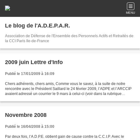
MENU
Le blog de l'A.D.E.P.A.R.
Association de Défense de l'Ensemble des Personnels Actifs et Retraités de
la CCI Paris Ile-de-France
2009 juin Lettre d'Info
Publié le 17/01/2009 à 16:09
Chers adhérents, chers amis, Comme vous le savez, à la suite de notre
rencontre avec le Président Saillard le 24 février 2009, l’ADPE et l’ARCCIP
avaient adressé un courrier le 9 mars à celui-ci (voir dans la rubrique
courrier). Il n’a pas cru devoir...
Novembre 2008
Publié le 16/04/2008 à 15:00
Par deux fois, l’A.D.P.E. obtient gain de cause contre la C.C.I.P. Avec le