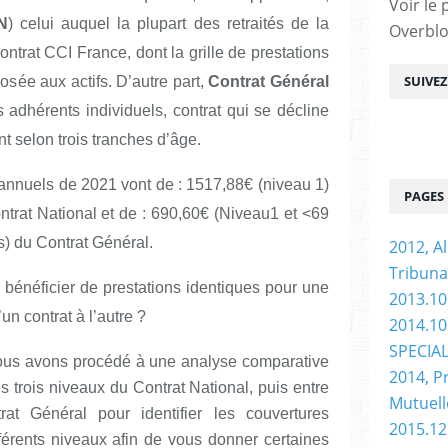
Voir le 
N
) celui auquel la plupart des retraités de la
Overbl
trat CCI France, dont la grille de prestations
SUIVE
posée aux actifs. D’autre part,
Contrat Général
s adhérents individuels, contrat qui se décline
nt selon trois tranches d’âge.
s annuels de 2021 vont de : 1517,88€ (niveau 1)
PAGES
ntrat National et de : 690,60€ (Niveau1 et <69
) du Contrat Général.
2012, Al
Tribuna
 bénéficier de prestations identiques pour une
2013.10
un contrat à l’autre ?
2014.10 
SPECIA
nous avons procédé à une analyse comparative
2014, P
es trois niveaux du Contrat National, puis entre
Mutuell
rat Général pour identifier les couvertures
2015.12
férents niveaux afin de vous donner certaines