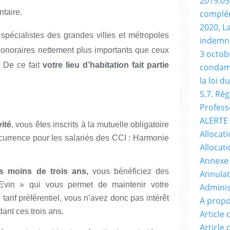
2019.05
ntaire.
complém
2020, L
pécialistes des grandes villes et métropoles
indemni
onoraires nettement plus importants que ceux
3 octobr
. De ce fait
votre lieu d’habitation fait partie
condamn
la loi d
5.7. Ré
Profess
ALERTE 
ité
, vous êtes inscrits à la mutuelle obligatoire
Allocati
occurrence pour les salariés des CCI : Harmonie
Allocati
Annexe
is moins de trois ans,
vous bénéficiez des
Annulat
 Evin » qui vous permet de maintenir votre
Adminis
arif préférentiel, vous n’avez donc pas intérêt
A propo
ant ces trois ans.
Article
Article