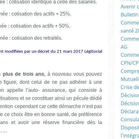
e : cotisation identique à celle des salariés.
Avenir 
e : cotisation des actifs + 25%.
Bulleti
Commen
ée : cotisation des actifs + 50%.
santé 2
ée : cotisation des retraités.
Comment
AG
sont modifiées par un décret du 21 mars 2017 LégiSocial
Comment
CPN/CP
Compre
 plus de trois ans,
à nouveau vous pouvez
Mutuell
e figure, dont celui de ne pas adhérer à une
Crise d
on appelle l’auto- assurance, qui consiste à
Décision
isations et se constituer ainsi un pécule dédié
Décisio
ention cependant car cette démarche n’est pas
Déclara
aire ce choix être en bonne santé, de préférence
Consula
ns et avoir une réserve financière dès la
Disposi
u……
l'intég