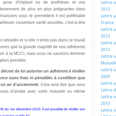
Lettre a
e pose d’implant ou de prothèses et vos
2012
deviennent de plus en plus prégnantes dans
Lettre a
inanciers vous le permettent il est préférable
France
eilleure couverture santé possible, c'est-à-dire
Lettre a
2012
x retraités et si elle n’entre pas dans ce travail
Lettre 
avons que la grande majorité de nos adhérents
2012
sion à la MCCI, mais nous ne saurions terminer
Lettre 
option possible.
Mutuell
Lettre 
écret de loi autorise un adhérent à résilier
2009
nce sans frais ni pénalités à condition que
Lettre 
s un an d’ancienneté
. Cela veut dire que vous
Lettre 
cours d’année avec votre mutuelle ou même
Lettre 
2010
Lettre 
ir du 1er décembre 2020, il est possible de résilier son