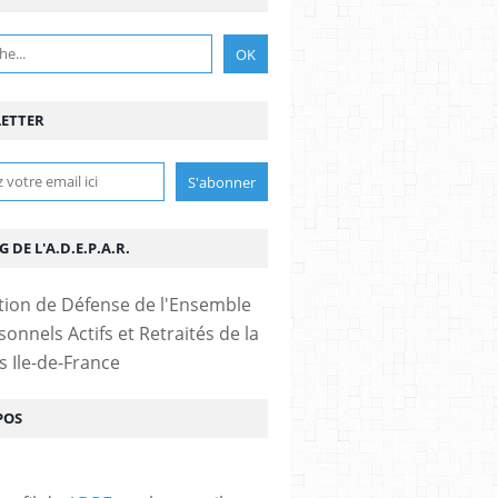
ETTER
G DE L'A.D.E.P.A.R.
tion de Défense de l'Ensemble
onnels Actifs et Retraités de la
s Ile-de-France
POS