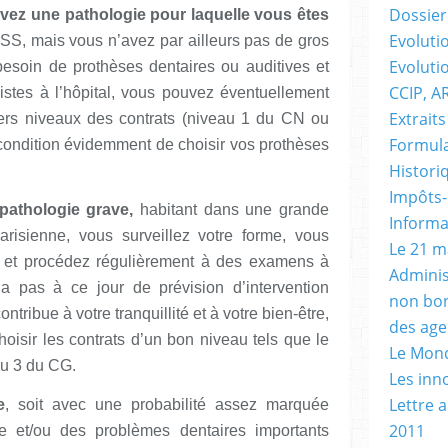
Dossier 
avez une pathologie pour laquelle vous êtes
Evolutio
 SS, mais vous n’avez par ailleurs pas de gros
Evoluti
esoin de prothèses dentaires ou auditives et
CCIP, A
istes à l’hôpital, vous pouvez éventuellement
Extraits
iers niveaux des contrats (niveau 1 du CN ou
Formula
condition évidemment de choisir vos prothèses
Histori
Impôts-
 pathologie grave,
habitant dans une grande
Informa
arisienne, vous surveillez votre forme, vous
Le 21 m
s et procédez régulièrement à des examens à
Adminis
y a pas à ce jour de prévision d’intervention
non bon
ontribue à votre tranquillité et à votre bien-être,
des age
hoisir les contrats d’un bon niveau tels que le
Le Mond
au 3 du CG.
Les inn
Lettre 
e
, soit avec une probabilité assez marquée
2011
ée et/ou des problèmes dentaires importants