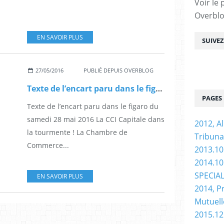
Voir le 
Overbl
EN SAVOIR PLUS
SUIVE
27/05/2016
PUBLIÉ DEPUIS OVERBLOG
Texte de l’encart paru dans le figaro du samedi 28 mai 2016 La CCI Capitale
PAGES
Texte de l’encart paru dans le figaro du
samedi 28 mai 2016 La CCI Capitale dans
2012, Al
la tourmente ! La Chambre de
Tribuna
Commerce...
2013.10
2014.10 
SPECIA
EN SAVOIR PLUS
2014, P
Mutuell
2015.12