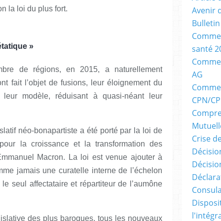
 la loi du plus fort.
Avenir 
Bulleti
Commen
étatique »
santé 2
Comment
mbre de régions, en 2015, a naturellement
AG
nt fait l’objet de fusions, leur éloignement du
Comment
e leur modèle, réduisant à quasi-néant leur
CPN/CP
Compre
Mutuell
atif néo-bonapartiste a été porté par la loi de
Crise d
pour la croissance et la transformation des
Décision
 Emmanuel Macron. La loi est venue ajouter à
Décisio
omme jamais une curatelle interne de l’échelon
Déclara
le seul affectataire et répartiteur de l’aumône
Consula
Disposi
l'intég
gislative des plus baroques, tous les nouveaux