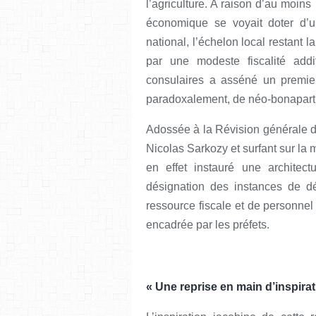
l’agriculture. A raison d’au moi
économique se voyait doter d’un
national, l’échelon local restant 
par une modeste fiscalité addi
consulaires a asséné un premier 
paradoxalement, de néo-bonaparti
Adossée à la Révision générale d
Nicolas Sarkozy et surfant sur la m
en effet instauré une architec
désignation des instances de dé
ressource fiscale et de personnel 
encadrée par les préfets.
« Une reprise en main d’inspirat