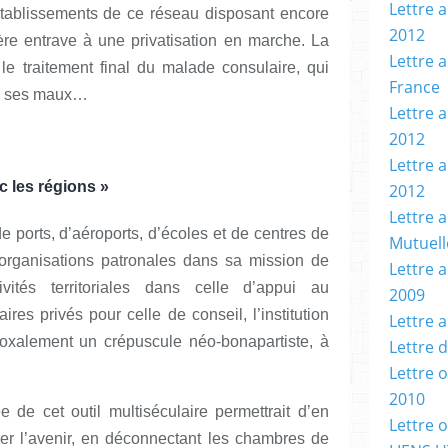
Lettre a
établissements de ce réseau disposant encore
2012
ère entrave à une privatisation en marche. La
Lettre a
t le traitement final du malade consulaire, qui
France
us ses maux…
Lettre a
2012
Lettre 
c les régions »
2012
Lettre 
e ports, d’aéroports, d’écoles et de centres de
Mutuell
 organisations patronales dans sa mission de
Lettre 
tivités territoriales dans celle d’appui au
2009
res privés pour celle de conseil, l’institution
Lettre 
doxalement un crépuscule néo-bonapartiste, à
Lettre 
Lettre 
2010
e de cet outil multiséculaire permettrait d’en
Lettre 
aurer l’avenir, en déconnectant les chambres de