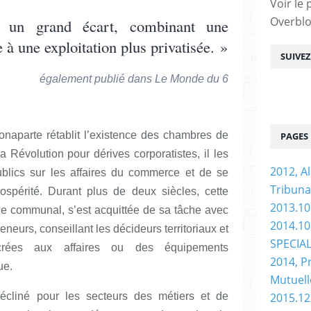
Voir le 
Overbl
un grand écart, combinant une
e à une exploitation plus privatisée. »
SUIVE
ié dans Le Monde du 6
naparte rétablit l’existence des chambres de
PAGES
Révolution pour dérives corporatistes, il les
2012, Al
ublics sur les affaires du commerce et de se
Tribuna
ospérité. Durant plus de deux siècles, cette
2013.10
èle communal, s’est acquittée de sa tâche avec
2014.10 
eneurs, conseillant les décideurs territoriaux et
SPECIA
crées aux affaires ou des équipements
2014, P
ue.
Mutuell
cliné pour les secteurs des métiers et de
2015.12