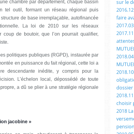
sur le 
ns une chambre par département, chaque bassin
2016.12
 tel outil, formant un réseau régional puis
faire av
la structure de base irremplaçable, autofinancée
2017.03
tionnelle. La loi de 2010 sur les réseaux
2017.11
coup de boutoir, que l’on pourrait qualifier,
attente
ste.
MUTUE
es politiques publiques (RGPD), instaurée par
2018.04
ontée en puissance du fait régional, cette loi a
MUTUELL
ture descendante inédite, y compris pour la
2018.10 
cision. L’échelon local, dépossédé de toute
obligat
dossier
propre, a dû se plier à une stratégie régionale
2018.11
choisir
2018 La
verseme
ion jacobine »
pension