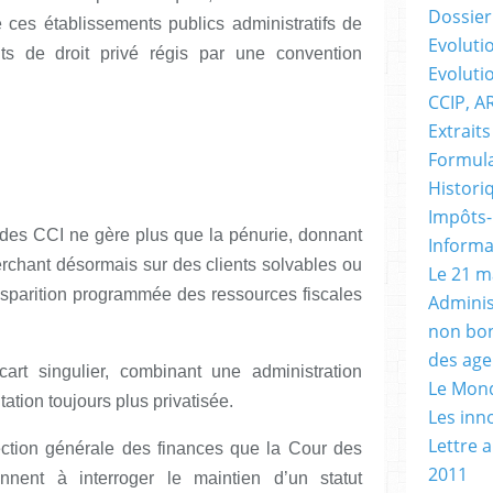
Dossier 
 ces établissements publics administratifs de
Evolutio
ts de droit privé régis par une convention
Evoluti
CCIP, A
Extraits
Formula
Histori
Impôts-
 des CCI ne gère plus que la pénurie, donnant
Informa
erchant désormais sur des clients solvables ou
Le 21 m
disparition programmée des ressources fiscales
Adminis
non bon
des age
art singulier, combinant une administration
Le Mond
tation toujours plus privatisée.
Les inn
Lettre 
ection générale des finances que la Cour des
2011
nent à interroger le maintien d’un statut