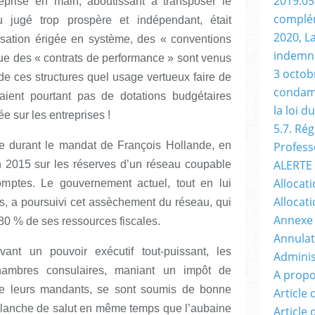
2019.05
reprise en main, aboutissant à transposer le
complém
 jugé trop prospère et indépendant, était
2020, L
sation érigée en système, des « conventions
indemni
que des « contrats de performance » sont venus
3 octobr
de ces structures quel usage vertueux faire de
condamn
aient pourtant pas de dotations budgétaires
la loi d
e sur les entreprises !
5.7. Ré
bête durant le mandat de François Hollande, en
Profess
ALERTE 
n 2015 sur les réserves d’un réseau coupable
Allocati
omptes. Le gouvernement actuel, tout en lui
Allocati
fs, a poursuivi cet assèchement du réseau, qui
Annexe
 80 % de ses ressources fiscales.
Annulat
ant un pouvoir exécutif tout-puissant, les
Adminis
ambres consulaires, maniant un impôt de
A propo
de leurs mandants, se sont soumis de bonne
Article
planche de salut en même temps que l’aubaine
Article