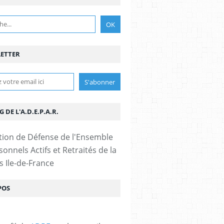
ETTER
G DE L'A.D.E.P.A.R.
tion de Défense de l'Ensemble
onnels Actifs et Retraités de la
s Ile-de-France
POS