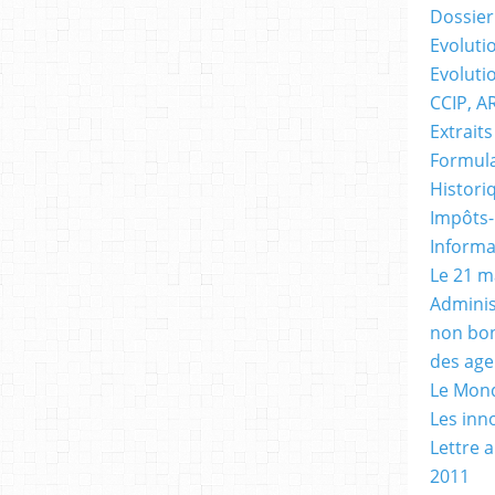
Dossier 
Evolutio
Evoluti
CCIP, A
Extraits
Formula
Histori
Impôts-
Informa
Le 21 m
Adminis
non bon
des age
Le Mond
Les inn
Lettre 
2011