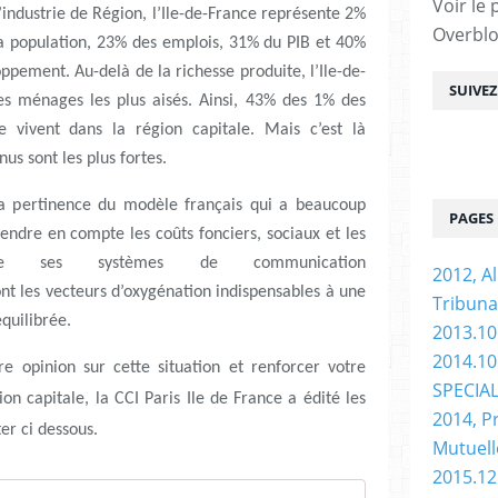
Voir le 
ndustrie de Région, l’Ile-de-France représente 2%
Overbl
 la population, 23% des emplois, 31% du PIB et 40%
pement. Au-delà de la richesse produite, l’Ile-de-
SUIVE
es ménages les plus aisés. Ainsi, 43% des 1% des
 vivent dans la région capitale. Mais c’est là
us sont les plus fortes.
 la pertinence du modèle français qui a beaucoup
PAGES
endre en compte les coûts fonciers, sociaux et les
e ses systèmes de communication
2012, Al
nt les vecteurs d’oxygénation indispensables à une
Tribuna
quilibrée.
2013.10
2014.10 
e opinion sur cette situation et renforcer votre
SPECIA
n capitale, la CCI Paris Ile de France a édité les
2014, P
er ci dessous.
Mutuell
2015.12