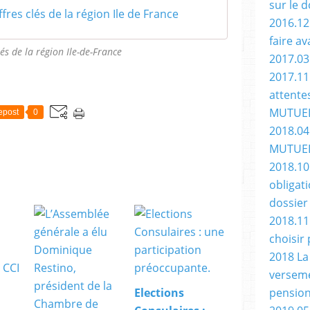
sur le 
ffres clés de la région Ile de France
2016.12
faire av
lés de la région Ile-de-France
2017.03
2017.11
attente
MUTUE
epost
0
2018.04
MUTUELL
2018.10 
obligat
dossier
2018.11
choisir
2018 La
verseme
pension
Elections