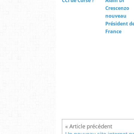
CCI de Corse ?
Alain Di
Crescenzo
nouveau
Président de
France