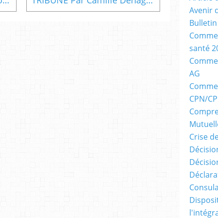
Avenir 
Bulleti
Commen
santé 2
Comment
AG
Comment
CPN/CP
Compre
Mutuell
Crise d
Décision
Décisio
Déclara
Consula
Disposi
l'intég