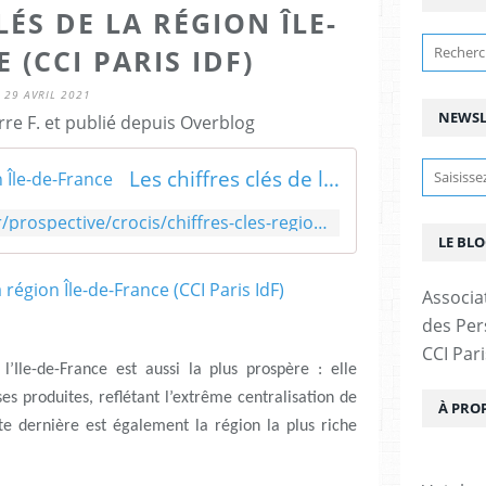
LÉS DE LA RÉGION ÎLE-
 (CCI PARIS IDF)
29 AVRIL 2021
NEWSL
rre F. et publié depuis Overblog
Les chiffres clés de la région Île-de-France
https://www.cci-paris-idf.fr/fr/prospective/crocis/chiffres-cles-region-ile-de-france
LE BLO
Associa
des Pers
CCI Pari
’Ile-de-France est aussi la plus prospère : elle
es produites, reflétant l’extrême centralisation de
À PRO
tte dernière est également la région la plus riche