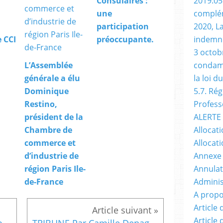
2019.05
Consulaires :
complém
une
2020, L
participation
indemni
 CCI
préoccupante.
3 octobr
condamn
L’Assemblée
la loi d
générale a élu
5.7. Ré
Dominique
Profess
Restino,
ALERTE 
président de la
Allocati
Chambre de
Allocati
commerce et
Annexe
d’industrie de
Annulat
région Paris Ile-
Adminis
de-France
A propo
Article
Article
Un nouveau site internet pour la CCI Paris île-de-France
TRIBUNE Par Camille Denagiscarde