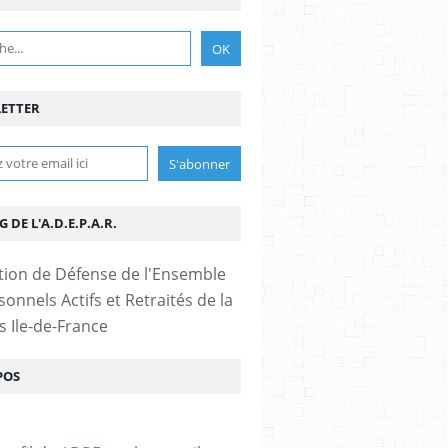
ETTER
G DE L'A.D.E.P.A.R.
tion de Défense de l'Ensemble
onnels Actifs et Retraités de la
s Ile-de-France
POS